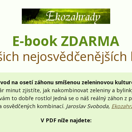
E-book ZDARMA
šich nejosvědčenějších
vod na osetí záhonu smíšenou zeleninovou kultur
 minut zjistíte, jak nakombinovat zeleniny a bylink
vám to dobře rostlo! Jedná se o náš reálný záhon z p
a osvědčených kombinací.
Jaroslav Svoboda,
Ekozahr
V PDF níže najdete: