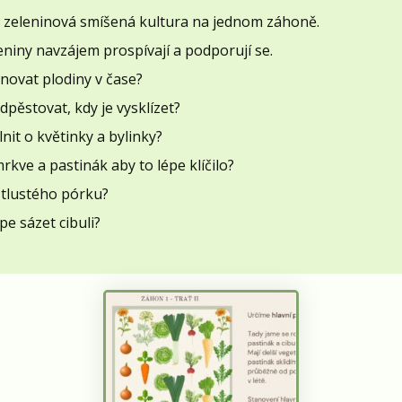
zeleninová smíšená kultura na jednom záhoně.
leniny navzájem prospívají a podporují se.
novat plodiny v čase?
dpěstovat, kdy je vysklízet?
lnit o květinky a bylinky?
mrkve a pastinák aby to lépe klíčilo?
t tlustého pórku?
pe sázet cibuli?