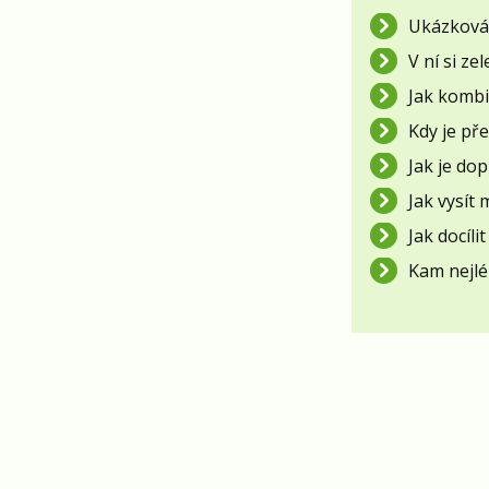
Ukázková 
V ní si ze
Jak kombi
Kdy je pře
Jak je dop
Jak vysít 
Jak docíli
Kam nejlé