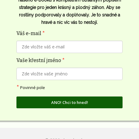
našeho e-booku s kompletním obsáhlým popisem
strategie pro jeden krásný a plodný záhon. Aby se
rostliny podporovaly a doplňovaly. Je to snadné a
hravé a nic víc vás to nestojí.
Váš e-mail
*
Vaše křestní jméno
*
*
Povinné pole
ANO! Chci to hned!