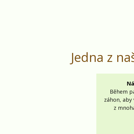
Jedna z na
Ná
Během pár
záhon, aby 
z mnoh