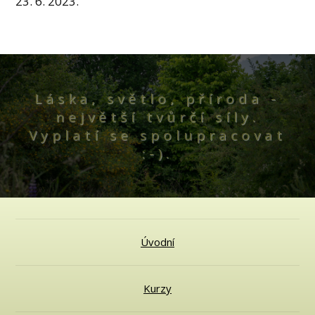
23. 6. 2023.
Láska, světlo, příroda -
největší tvůrčí síly.
Vyplatí se spolupracovat
:-).
Úvodní
Kurzy