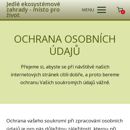
Jedlé ekosystémové
zahrady - místo pro
MENU
0
život
OCHRANA OSOBNÍCH
ÚDAJŮ
Přejeme si, abyste se při návštěvě našich
internetových stránek cítili dobře, a proto bereme
ochranu Vašich soukromých údajů vážně.
Ochrana vašeho soukromí při zpracování osobních
údajů je pro nás důležitou záležitostí, kterou při