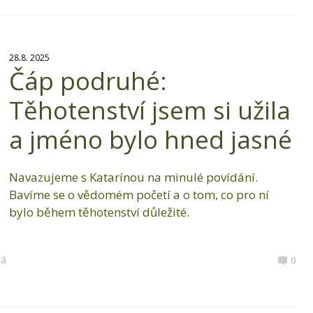
28.8. 2025
Čáp podruhé:
Těhotenství jsem si užila
a jméno bylo hned jasné
Navazujeme s Katarínou na minulé povídání.
Bavíme se o vědomém početí a o tom, co pro ní
bylo během těhotenství důležité.
vá
0