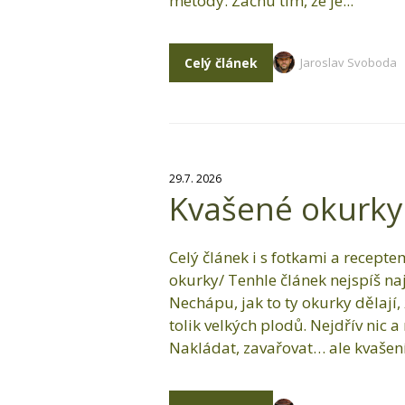
metody. Začnu tím, že je...
Celý článek
Jaroslav Svoboda
29.7. 2026
Kvašené okurky 
Celý článek i s fotkami a recept
okurky/ Tenhle článek nejspíš na
Nechápu, jak to ty okurky dělají,
tolik velkých plodů. Nejdřív nic a
Nakládat, zavařovat… ale kvašení 