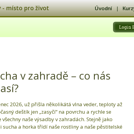
- místo pro život
Úvodní
Kurz
Login 
ucha v zahradě – co nás
así?
nec 2026, už přišla několikátá vlna veder, teploty až
časný deštík jen „zasyčí“ na povrchu a rychle se
je všechny naše výsadby v zahradách. Stejně jako
i sucha a horka třídí naše rostliny a naše pěstitelské