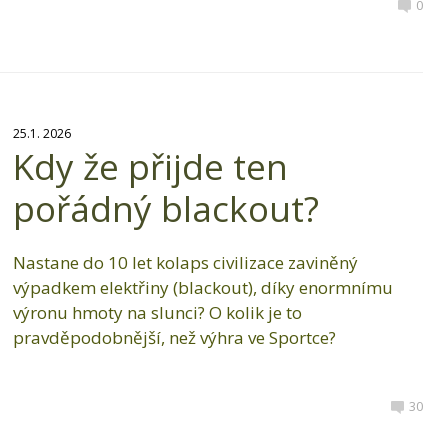
0
25.1. 2026
Kdy že přijde ten
pořádný blackout?
Nastane do 10 let kolaps civilizace zaviněný
výpadkem elektřiny (blackout), díky enormnímu
výronu hmoty na slunci? O kolik je to
pravděpodobnější, než výhra ve Sportce?
30