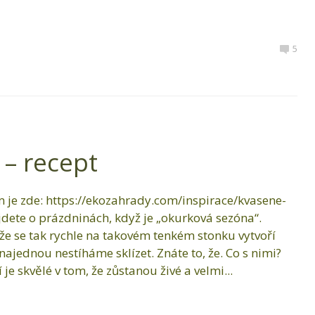
5
– recept
em je zde: https://ekozahrady.com/inspirace/kvasene-
jdete o prázdninách, když je „okurková sezóna“.
 že se tak rychle na takovém tenkém stonku vytvoří
 najednou nestíháme sklízet. Znáte to, že. Co s nimi?
je skvělé v tom, že zůstanou živé a velmi...