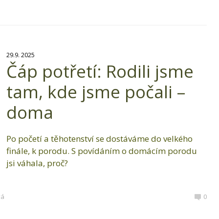
29.9. 2025
Čáp potřetí: Rodili jsme
tam, kde jsme počali –
doma
Po početí a těhotenství se dostáváme do velkého
finále, k porodu. S povídáním o domácím porodu
jsi váhala, proč?
vá
0