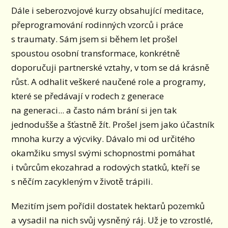
Dále i seberozvojové kurzy obsahující meditace,
přeprogramování rodinných vzorců i práce
s traumaty. Sám jsem si během let prošel
spoustou osobní transformace, konkrétně
doporučuji partnerské vztahy, v tom se dá krásně
růst. A odhalit veškeré naučené role a programy,
které se předávají v rodech z generace
na generaci... a často nám brání si jen tak
jednodušše a šťastně žít. Prošel jsem jako účastník
mnoha kurzy a výcviky. Dávalo mi od určitého
okamžiku smysl svými schopnostmi pomáhat
i tvůrcům ekozahrad a rodových statků, kteří se
s něčím zacykleným v životě trápili.
Mezitím jsem pořídil dostatek hektarů pozemků
a vysadil na nich svůj vysněný ráj. Už je to vzrostlé,