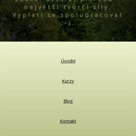
největší tvůrčí síly.
Vyplatí se spolupracovat
:-).
Úvodní
Kurzy
Blog
Kontakt