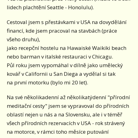
lidech plachtění Seattle - Honolulu).
Cestoval jsem s přestávkami v USA na dovydělání
financí, kde jsem pracoval na stavbách (práce
všeho druhu),
jako recepční hostelu na Hawaiské Waikiki beach
nebo barman v italské restauraci v Chicagu.
Půl roku jsem vypomáhal v dílně jako umělecký
kovář v Californii u San Diega a vydělal si tak
na první motorku (bylo mi 20 let).
Na své několikadenní až několikatýdenní "přírodní
meditační cesty" jsem se vypravoval do přírodních
oblastí nejen u nás a na Slovensku, ale i v téměř
všech přírodních rezervacích v USA - rok strávený
na motorce, v rámci toho měsíce putování