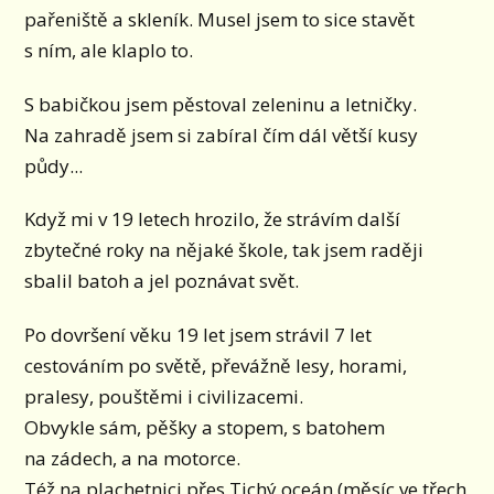
pařeniště a skleník. Musel jsem to sice stavět
s ním, ale klaplo to.
S babičkou jsem pěstoval zeleninu a letničky.
Na zahradě jsem si zabíral čím dál větší kusy
půdy...
Když mi v 19 letech hrozilo, že strávím další
zbytečné roky na nějaké škole, tak jsem raději
sbalil batoh a jel poznávat svět.
Po dovršení věku 19 let jsem strávil 7 let
cestováním po světě, převážně lesy, horami,
pralesy, pouštěmi i civilizacemi.
Obvykle sám, pěšky a stopem, s batohem
na zádech, a na motorce.
Též na plachetnici přes Tichý oceán (měsíc ve třech