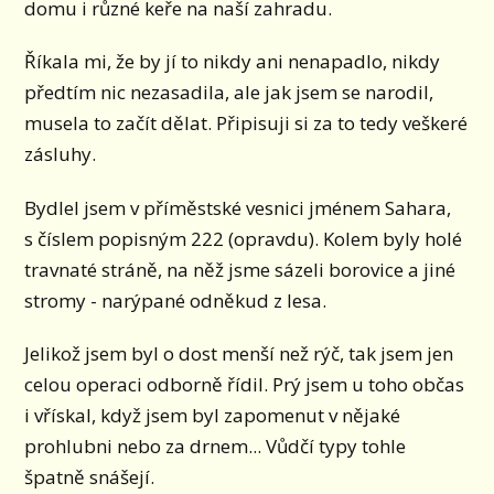
domu i různé keře na naší zahradu.
Říkala mi, že by jí to nikdy ani nenapadlo, nikdy
předtím nic nezasadila, ale jak jsem se narodil,
musela to začít dělat. Připisuji si za to tedy veškeré
zásluhy.
Bydlel jsem v příměstské vesnici jménem Sahara,
s číslem popisným 222 (opravdu). Kolem byly holé
travnaté stráně, na něž jsme sázeli borovice a jiné
stromy - narýpané odněkud z lesa.
Jelikož jsem byl o dost menší než rýč, tak jsem jen
celou operaci odborně řídil. Prý jsem u toho občas
i vřískal, když jsem byl zapomenut v nějaké
prohlubni nebo za drnem... Vůdčí typy tohle
špatně snášejí.