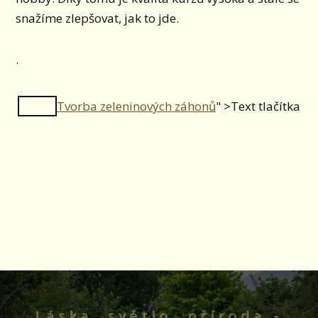
snažíme zlepšovat, jak to jde.
.
Tvorba zeleninových záhonů
" >
Text tlačítka
Láska, světlo, příroda -