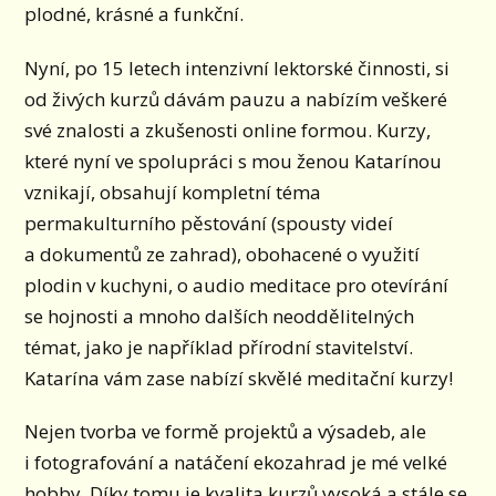
plodné, krásné a funkční.
Nyní, po 15 letech intenzivní lektorské činnosti, si
od živých kurzů dávám pauzu a nabízím veškeré
své znalosti a zkušenosti online formou. Kurzy,
které nyní ve spolupráci s mou ženou Katarínou
vznikají, obsahují kompletní téma
permakulturního pěstování (spousty videí
a dokumentů ze zahrad), obohacené o využití
plodin v kuchyni, o audio meditace pro otevírání
se hojnosti a mnoho dalších neoddělitelných
témat, jako je například přírodní stavitelství.
Katarína vám zase nabízí skvělé meditační kurzy!
Nejen tvorba ve formě projektů a výsadeb, ale
i fotografování a natáčení ekozahrad je mé velké
hobby. Díky tomu je kvalita kurzů vysoká a stále se