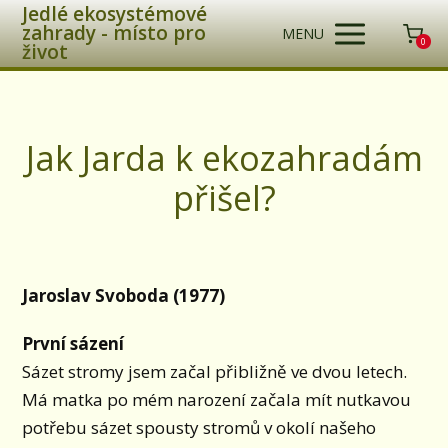
Jedlé ekosystémové
zahrady - místo pro
MENU
0
život
Jak Jarda k ekozahradám
přišel?
Jaroslav Svoboda (1977)
První sázení
Sázet stromy jsem začal přibližně ve dvou letech.
Má matka po mém narození začala mít nutkavou
potřebu sázet spousty stromů v okolí našeho