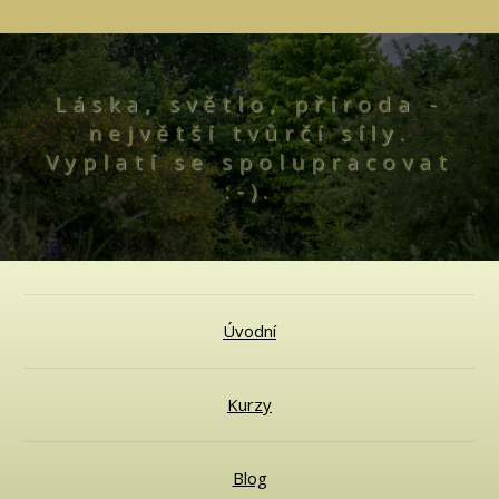
Láska, světlo, příroda -
největší tvůrčí síly.
Vyplatí se spolupracovat
:-).
Úvodní
Kurzy
Blog