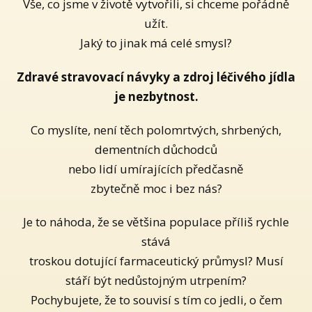
Vše, co jsme v životě vytvořili, si chceme pořádně
užít.
Jaký to jinak má celé smysl?
Zdravé stravovací návyky a zdroj léčivého jídla
je nezbytnost.
Co myslíte, není těch polomrtvých, shrbených,
dementních důchodců
nebo lidí umírajících předčasně
zbytečně moc i bez nás?
Je to náhoda, že se většina populace příliš rychle
stává
troskou dotující farmaceutický průmysl? Musí
stáří být nedůstojným utrpením?
Pochybujete, že to souvisí s tím co jedli, o čem