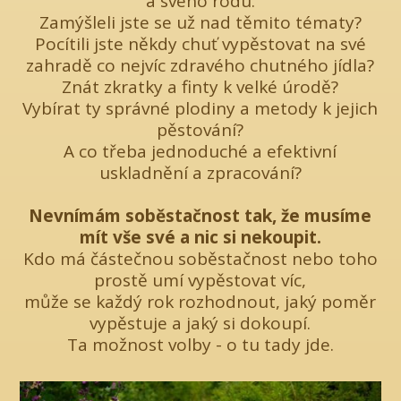
a svého rodu.
Zamýšleli jste se už nad těmito tématy?
Pocítili jste někdy chuť vypěstovat na své
zahradě co nejvíc zdravého chutného jídla?
Znát zkratky a finty k velké úrodě?
Vybírat ty správné plodiny a metody k jejich
pěstování?
A co třeba jednoduché a efektivní
uskladnění a zpracování?
Nevnímám soběstačnost tak, že musíme
mít vše své a nic si nekoupit.
Kdo má částečnou soběstačnost nebo toho
prostě umí vypěstovat víc,
může se každý rok rozhodnout, jaký poměr
vypěstuje a jaký si dokoupí.
Ta možnost volby - o tu tady jde.