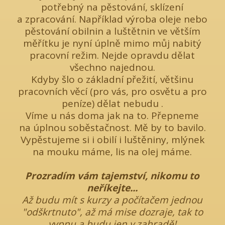
potřebný na pěstování, sklízení
a zpracování. Například výroba oleje nebo
pěstování obilnin a luštětnin ve větším
měřítku je nyní úplně mimo můj nabitý
pracovní režim. Nejde opravdu dělat
všechno najednou.
Kdyby šlo o základní přežití, většinu
pracovních věcí (pro vás, pro osvětu a pro
peníze) dělat nebudu .
Víme u nás doma jak na to. Přepneme
na úplnou soběstačnost. Mě by to bavilo.
Vypěstujeme si i obilí i luštěniny, mlýnek
na mouku máme, lis na olej máme.
Prozradím vám tajemství, nikomu to
neříkejte...
Až budu mít s kurzy a počítačem jednou
"odškrtnuto", až má mise dozraje, tak to
vypnu a budu jen v zahradě!