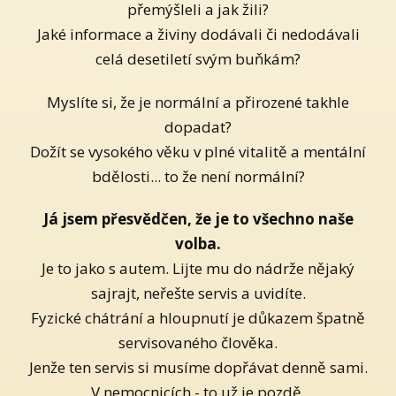
přemýšleli a jak žili?
Jaké informace a živiny dodávali či nedodávali
celá desetiletí svým buňkám?
Myslíte si, že je normální a přirozené takhle
dopadat?
Dožít se vysokého věku v plné vitalitě a mentální
bdělosti... to že není normální?
Já jsem přesvědčen, že je to všechno naše
volba.
Je to jako s autem. Lijte mu do nádrže nějaký
sajrajt, neřešte servis a uvidíte.
Fyzické chátrání a hloupnutí je důkazem špatně
servisovaného člověka.
Jenže ten servis si musíme dopřávat denně sami.
V nemocnicích - to už je pozdě.