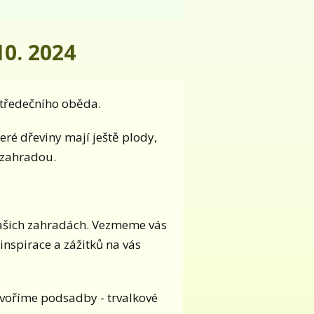
 10. 2024
středečního oběda.
teré dřeviny mají ještě plody,
 zahradou.
našich zahradách. Vezmeme vás
inspirace a zážitků na vás
tvoříme podsadby - trvalkové