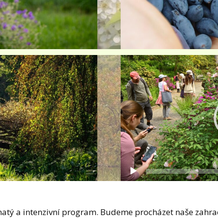
Video
přehrávač
hatý a intenzivní program. Budeme procházet naše zahra