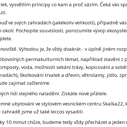
valek, vysvětlím principy co kam a proč sázím. Čeká vás s
tí.
 buď ve svých zahradách (jakékoliv velikosti), případně vás
m okolí. Pochopíte souvislosti, porozumíte vývoji ekosyst
jdete.
noviště. Výhodou je, že vždy dvakrát - v úplně jiném rozp
libovolných permakulturních témat, například stavění z
komposty, voda, možnosti sekání trávy, kopicování a sobě
radách), školkování trvalek a dřevin, větrolamy, jídlo, zp
bude zajímat začleníme.
ých lidí stejného naladění. Získáte nové přátele.
íjemné ubytování ve stylovém vesnickém centru Skalka22
 zahradě jsme už také leccos vysadili.
mky 10 minut chůze, budeme tedy vždy přecházet a jede