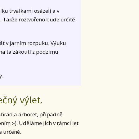
ku trvalkami osázeli a v
. Takže roztvořeno bude určitě
rát v jarním rozpuku. Výuku
na ta zákoutí z podzimu
y.
čný výlet.
zahrad a arboret, případně
m :-). Uděláme jich v rámci let
e určené.