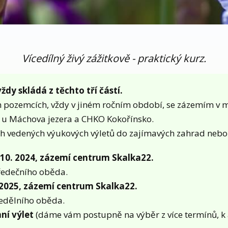
Vícedílný živý zážitkově - praktický kurz.
ždy skládá z těchto tří částí.
h pozemcích, vždy v jiném ročním období, se zázemím v m
s u Máchova jezera a CHKO Kokořínsko.
ch vedených výukových výletů do zajímavých zahrad nebo
 10. 2024, zázemí centrum Skalka22.
ředečního oběda.
. 2025, zázemí centrum Skalka22.
nedělního oběda.
ní výlet
(dáme vám postupně na výběr z více termínů, k 