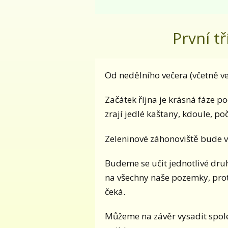
První t
Od nedělního večera (včetně v
Začátek října je krásná fáze po
zrají jedlé kaštany, kdoule, 
Zeleninové záhonoviště bude v
Budeme se učit jednotlivé dr
na všechny naše pozemky, proto
čeká.
Můžeme na závěr vysadit spole