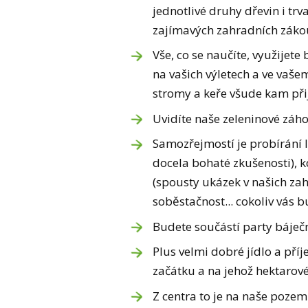
jednotlivé druhy dřevin i tr
zajímavých zahradních zákou
Vše, co se naučíte, využijete
na vašich výletech a ve vaše
stromy a keře všude kam při
Uvidíte naše zeleninové záho
Samozřejmostí je probírání 
docela bohaté zkušenosti), 
(spousty ukázek v našich zah
soběstačnost... cokoliv vás 
Budete součástí party báječn
Plus velmi dobré jídlo a př
začátku a na jehož hektarové
Z centra to je na naše poze