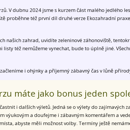
rzů. V dubnu 2024 jsme s kurzem část malého jedlého lesí
ě proběhne též první díl druhé verze Ekozahradní praxe
h našich zahrad, uvidíte zeleninové záhonoviště, tentok
 listy též nemůžeme vynechat, bude to úplně jiné. Všech
, začleníme i ohýnky a příjemný zábavný čas v lůně přírod
rzu máte jako bonus jeden spole
stnit i dalších výletů. Jedná se o výlety do zajímavých 
ým výukovým a doufejme i zábavným komentářem a vedení
 místa, abyste měli možnost volby. Termíny ještě nemám