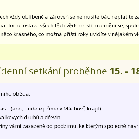
zech vždy oblíbené a zároveň se nemusíte bát, neplatíte z
a na dortu, oslava všech těch vědomostí, uzemění se, spole
něco krásného, co možná příští roky uvidíte v nějakém v
ídenní setkání proběhne
15. - 1
lního oběda.
čas... (ano, budete přímo v Máchově kraji!).
valkových druhů a dřevin.
iny vámi zasazené od podzimu, ke kterým společně nav