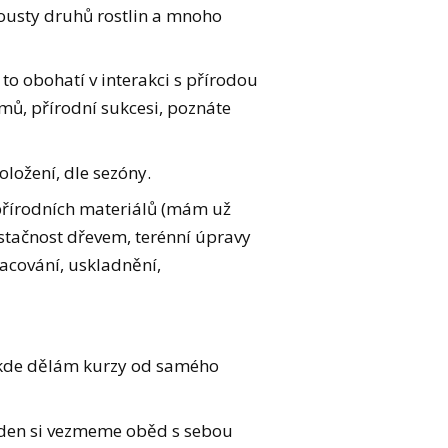
pousty druhů rostlin a mnoho
 to obohatí v interakci s přírodou
émů, přírodní sukcesi, poznáte
oložení, dle sezóny.
 přírodních materiálů (mám už
stačnost dřevem, terénní úpravy
racování, uskladnění,
, kde dělám kurzy od samého
n den si vezmeme oběd s sebou