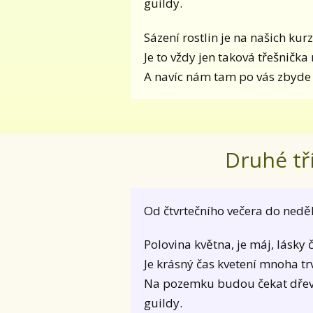
guildy.
Sázení rostlin je na našich kur
Je to vždy jen taková třešničk
A navíc nám tam po vás zbyde 
Druhé tř
Od čtvrtečního večera do nedě
Polovina května, je máj, lásky 
Je krásný čas kvetení mnoha tr
Na pozemku budou čekat dřev
guildy.