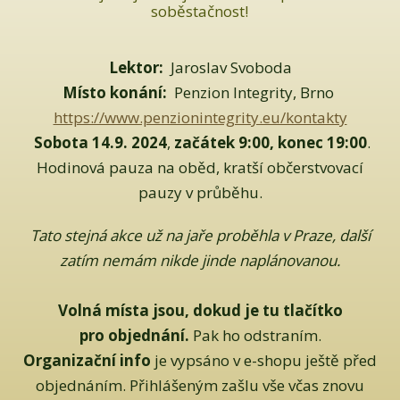
soběstačnost!
Lektor:
Jaroslav Svoboda
Místo konání:
Penzion Integrity, Brno
https://www.penzionintegrity.eu/kontakty
Sobota
14.9. 2024
,
začátek 9:00, konec 19:00
.
Hodinová pauza na oběd, kratší občerstvovací
pauzy v průběhu.
Tato stejná akce už na jaře proběhla v Praze, další
zatím nemám nikde jinde naplánovanou.
Volná místa jsou, dokud je tu tlačítko
pro objednání.
Pak ho odstraním.
Organizační
info
je vypsáno v e-shopu ještě před
objednáním. Přihlášeným zašlu vše včas znovu