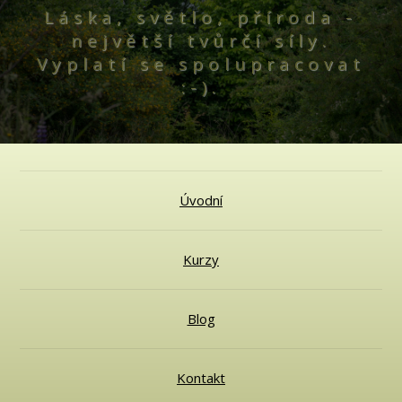
Láska, světlo, příroda -
největší tvůrčí síly.
Vyplatí se spolupracovat
:-).
Úvodní
Kurzy
Blog
Kontakt