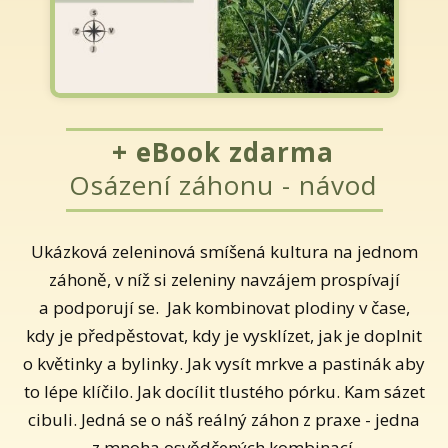
+ eBook zdarma
Osázení záhonu - návod
Ukázková zeleninová smíšená kultura na jednom
záhoně, v níž si zeleniny navzájem prospívají
a podporují se. Jak kombinovat plodiny v čase,
kdy je předpěstovat, kdy je vysklízet, jak je doplnit
o květinky a bylinky. Jak vysít mrkve a pastinák aby
to lépe klíčilo. Jak docílit tlustého pórku. Kam sázet
cibuli. Jedná se o náš reálný záhon z praxe - jedna
z mnoha osvědčených kombinací.