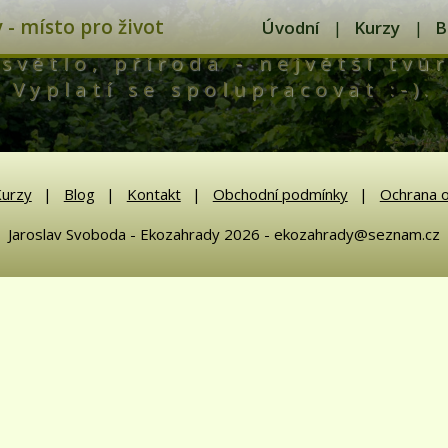
- místo pro život
Úvodní
Kurzy
B
světlo, příroda - největší tvůr
Vyplatí se spolupracovat :-).
urzy
Blog
Kontakt
Obchodní podmínky
Ochrana o
Jaroslav Svoboda - Ekozahrady 2026 - ekozahrady@seznam.cz