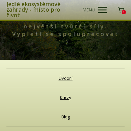
Jedlé ekosystémové
zahrady - místo pro
MENU
0
život
Láska, světlo, příroda -
největší tvůrčí síly.
Vyplatí se spolupracovat
:-).
Úvodní
Kurzy
Blog