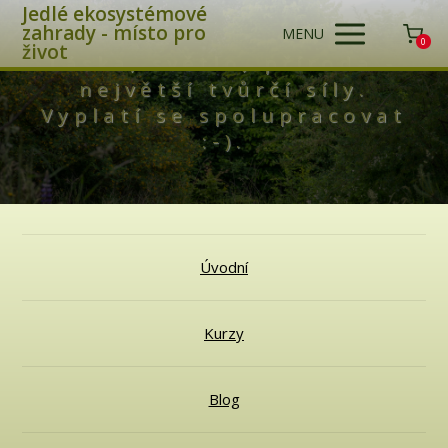
Jedlé ekosystémové
zahrady - místo pro
MENU
0
život
Láska, světlo, příroda -
největší tvůrčí síly.
Vyplatí se spolupracovat
:-).
Úvodní
Kurzy
Blog