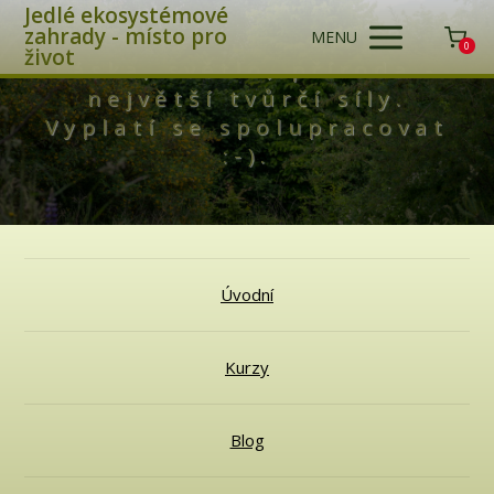
Jedlé ekosystémové
zahrady - místo pro
MENU
0
život
Láska, světlo, příroda -
největší tvůrčí síly.
Vyplatí se spolupracovat
:-).
Úvodní
Kurzy
Blog