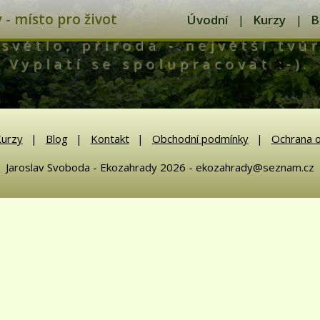
- místo pro život
Úvodní
Kurzy
B
světlo, příroda - největší tvůr
Vyplatí se spolupracovat :-).
urzy
Blog
Kontakt
Obchodní podmínky
Ochrana o
Jaroslav Svoboda - Ekozahrady 2026 - ekozahrady@seznam.cz