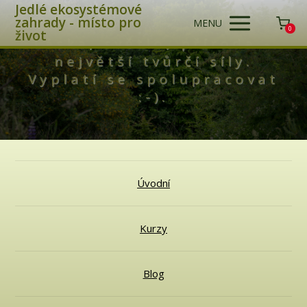
Jedlé ekosystémové
zahrady - místo pro
MENU
0
život
Láska, světlo, příroda -
největší tvůrčí síly.
Vyplatí se spolupracovat
:-).
Úvodní
Kurzy
Blog