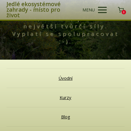
Jedlé ekosystémové
zahrady - místo pro
MENU
0
život
Láska, světlo, příroda -
největší tvůrčí síly.
Vyplatí se spolupracovat
:-).
Úvodní
Kurzy
Blog