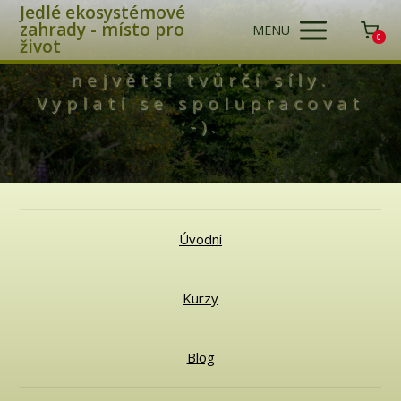
Jedlé ekosystémové
zahrady - místo pro
MENU
0
život
Láska, světlo, příroda -
největší tvůrčí síly.
Vyplatí se spolupracovat
:-).
Úvodní
Kurzy
Blog