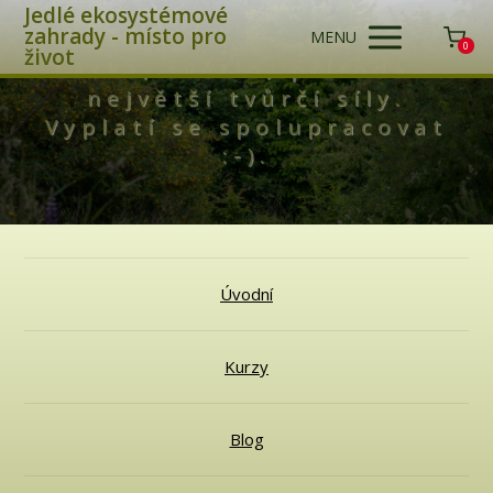
Jedlé ekosystémové
zahrady - místo pro
MENU
0
život
Láska, světlo, příroda -
největší tvůrčí síly.
Vyplatí se spolupracovat
:-).
Úvodní
Kurzy
Blog