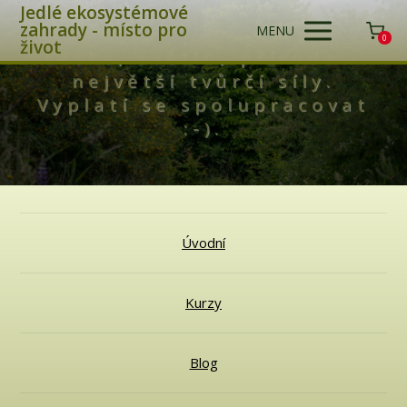
Jedlé ekosystémové
zahrady - místo pro
MENU
0
život
Láska, světlo, příroda -
největší tvůrčí síly.
Vyplatí se spolupracovat
:-).
Úvodní
Kurzy
Blog