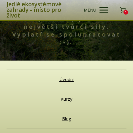
Jedlé ekosystémové
zahrady - místo pro
MENU
0
život
Láska, světlo, příroda -
největší tvůrčí síly.
Vyplatí se spolupracovat
:-).
Úvodní
Kurzy
Blog