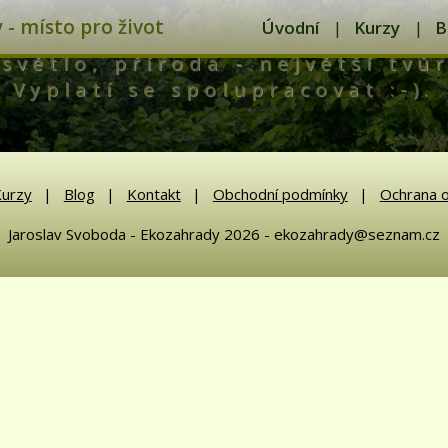
- místo pro život
Úvodní
Kurzy
B
světlo, příroda - největší tvůr
Vyplatí se spolupracovat :-).
urzy
Blog
Kontakt
Obchodní podmínky
Ochrana o
Jaroslav Svoboda - Ekozahrady 2026 - ekozahrady@seznam.cz