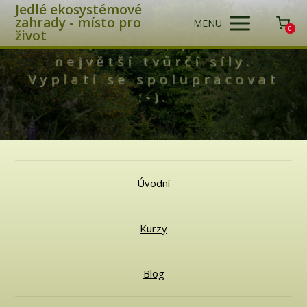
Jedlé ekosystémové
zahrady - místo pro
MENU
0
život
Láska, světlo, příroda -
největší tvůrčí síly.
Vyplatí se spolupracovat
:-).
Úvodní
Kurzy
Blog