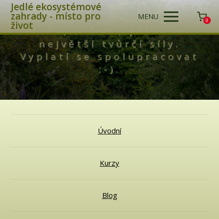
Jedlé ekosystémové
zahrady - místo pro
MENU
0
život
Láska, světlo, příroda -
největší tvůrčí síly.
Vyplatí se spolupracovat
:-).
Úvodní
Kurzy
Blog