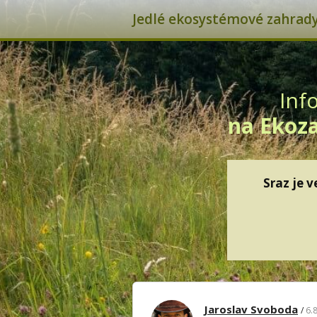
Jedlé ekosystémové zahrady 
Inf
na Ekoza
Sraz je v
Jaroslav Svoboda
6.