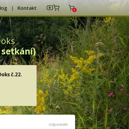
log
Kontakt
0
Doks
 setkání)
Doks č.22.
Odpovědět