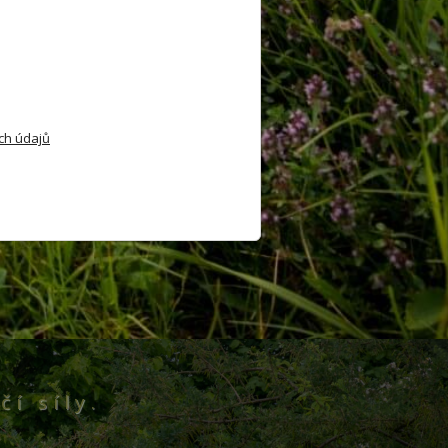
ch údajů
čí síly.