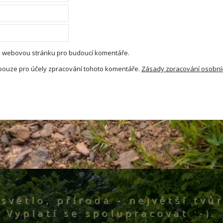
l a webovou stránku pro budoucí komentáře.
pouze pro účely zpracování tohoto komentáře.
Zásady zpracování osobní
světlo, příroda - největší tvůr
Vyplatí se spolupracovat :-).