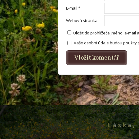
E-mail
*
Webová stránka
Uložit do prohlížeče jméno, e-mai
Vaše osobní údaje budou použity 
Láska, 