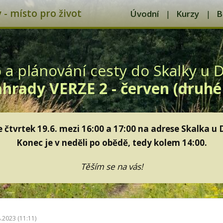
- místo pro život
Úvodní
Kurzy
B
o a plánování cesty do Skalky u 
hrady VERZE 2 - červen (druhé
e čtvrtek 19.6. mezi 16:00 a 17:00 na adrese Skalka u 
Konec je v neděli po obědě, tedy kolem 14:00.
Těším se na vás!
8.2023 (11:11)