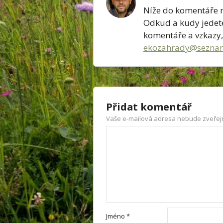
Níže do komentáře n
Odkud a kudy jedete
komentáře a vzkazy,
ekozahrady@sezna
Přidat komentář
Vaše e-mailová adresa nebude zveřej
Jméno
*