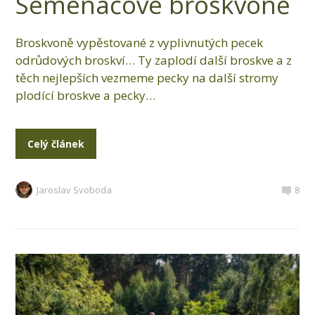
Semenáčové broskvoně
Broskvoně vypěstované z vyplivnutých pecek
odrůdových broskví… Ty zaplodí další broskve a z
těch nejlepších vezmeme pecky na další stromy
plodící broskve a pecky…
Celý článek
Jaroslav Svoboda
8