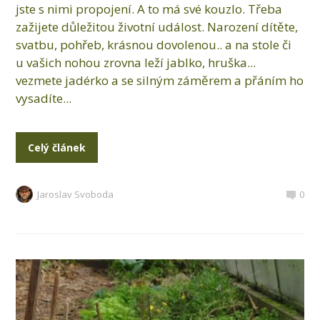
jste s nimi propojení. A to má své kouzlo. Třeba
zažijete důležitou životní událost. Narození dítěte,
svatbu, pohřeb, krásnou dovolenou.. a na stole či
u vašich nohou zrovna leží jablko, hruška...
vezmete jadérko a se silným záměrem a přáním ho
vysadíte...
Celý článek
Jaroslav Svoboda
0