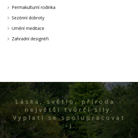
Permakulturní rodinka
Sezónní dobroty
Umění meditace
Zahradní designéři
Láska, světlo, příroda -
největší tvůrčí síly.
Vyplatí se spolupracovat
:-).