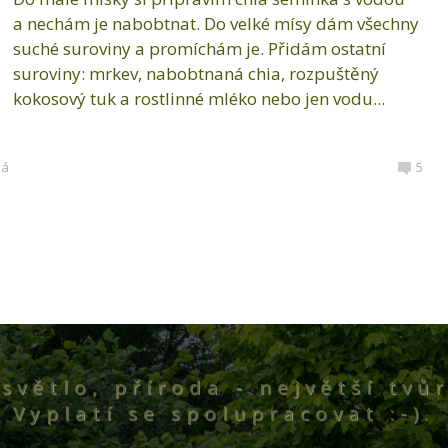
a nechám je nabobtnat. Do velké mísy dám všechny
suché suroviny a promíchám je. Přidám ostatní
suroviny: mrkev, nabobtnaná chia, rozpuštěný
kokosový tuk a rostlinné mléko nebo jen vodu...
vá
5
světlo, příroda - největší tvůr
Vyplatí se spolupracovat :-).