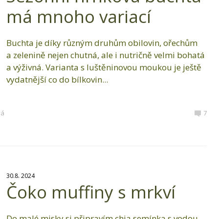
má mnoho variací
Buchta je díky různým druhům obilovin, ořechům
a zelenině nejen chutná, ale i nutričně velmi bohatá
a výživná. Varianta s luštěninovou moukou je ještě
vydatnější co do bílkovin...
vá
7
30.8. 2024
Čoko muffiny s mrkví
Do malé misky si připravím chia semínka s vodou