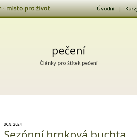
- místo pro život
Úvodní
Kurz
pečení
Články pro štítek pečení
30.8. 2024
Sezónní hrnková buchta