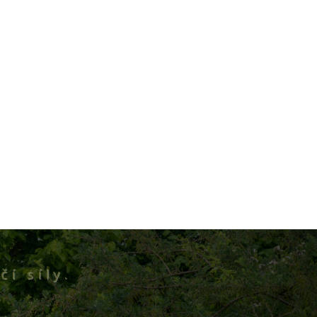
čí síly.