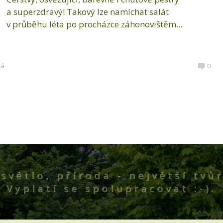
a superzdravý! Takový lze namíchat salát
v průběhu léta po procházce záhonovištěm...
vá
0
světlo, příroda - největší tvůr
Vyplatí se spolupracovat :-).