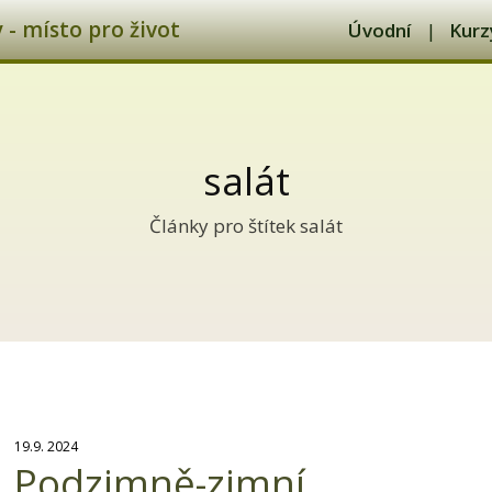
- místo pro život
Úvodní
Kurz
salát
Články pro štítek salát
19.9. 2024
Podzimně-zimní