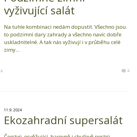
vyživující salát
Na tuhle kombinaci nedám dopustit. Všechno jsou
to podzimní dary zahrady a všechno navíc dobře
uskladnitelné. A tak nás vyživují i v průběhu celé
zimy...
vá
4
11.9. 2024
Ekozahradní supersalát
Čerstvý, osvěžující, barevně i chuťově pestrý