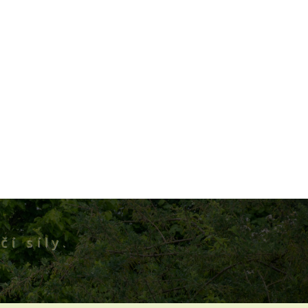
čí síly.