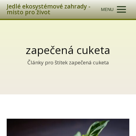
Jedlé ekosystémové zahrady -
MENU
místo pro život
zapečená cuketa
Články pro štítek zapečená cuketa