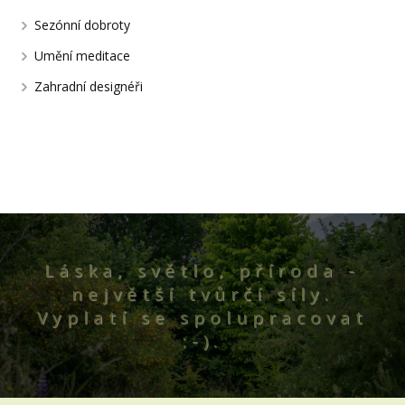
Sezónní dobroty
Umění meditace
Zahradní designéři
Láska, světlo, příroda -
největší tvůrčí síly.
Vyplatí se spolupracovat
:-).