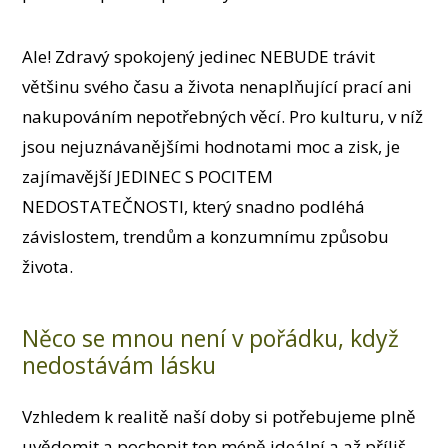
Ale! Zdravý spokojený jedinec NEBUDE trávit
většinu svého času a života nenaplňující prací ani
nakupováním nepotřebných věcí. Pro kulturu, v níž
jsou nejuznávanějšími hodnotami moc a zisk, je
zajímavější JEDINEC S POCITEM
NEDOSTATEČNOSTI, který snadno podléhá
závislostem, trendům a konzumnímu způsobu
života.
Něco se mnou není v pořádku, když
nedostávám lásku
Vzhledem k realitě naší doby si potřebujeme plně
uvědomit a pochopit ten méně ideální a až příliš