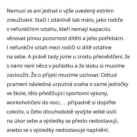
Nemusí se ani jednat o výše uvedený extrém
zneužívání. Stačí i zdánlivě tak málo, jako rodiče
v nefunkčním vztahu, kteří nemají kapacitu
věnovat plnou pozornost dítěti a jeho potřebám.
I nefunkční vztah mezi rodiči si dítě vztáhne
na sebe. A právě tady jsme u zrodu přesvědčení, že
s námi není něco v pořádku a že lásku si musíme
zasloužit. Že o přijetí musíme usilovat. Odtud
pramení následná urputná snaha o samé jedničky
ve škole, tělo přetěžující sportovní výkony,
workoholičení do noci, … případně si doplňte
cokoliv, u čeho dlouhodobě vyvíjíte velké úsilí
na úkor sebe a výsledky se přesto nedostavují,
anebo se s výsledky nedostavuje naplnění.