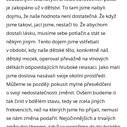
je zakopáno už v dětství. To tam jsme nabyli
dojmu, že naše hodnota není dostatečná. Že když
jsme takoví, jací jsme, nestačí to. Že abychom
dostali lásku, musíme sebe potlačit a stát se
někým jiným. Tento dojem jsme vstřebali
v období, kdy naše dětské tělo, konkrétně náš
dětský mozek, operoval převážně na vlnových
délkách odpovídajících hluboké relaxaci. Jako malí
jsme doslova nasávali svoje okolní prostředí.
Můžeme se později pokusit mylné přesvědčení
o svojí nedostatečnosti změnit. Ovšem budeme-li
tak činit v bdělém stavu, tedy ve zcela jiných
frekvencích, než na kterých jsme ho přijali, nemusí
se nám změna podařit. Nejúčinnějších a trvalých
změn dosáhneme, když se ponoříme do hlubokého