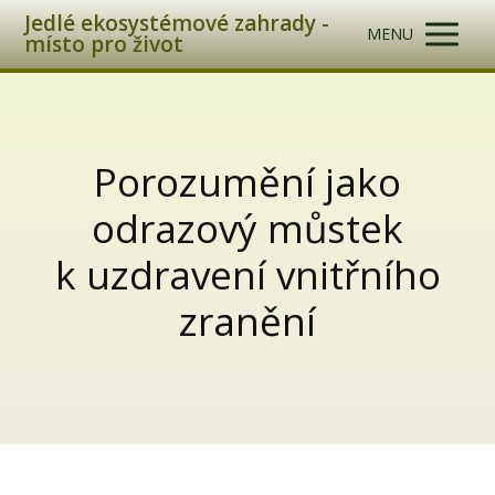
Jedlé ekosystémové zahrady -
MENU
místo pro život
Porozumění jako
odrazový můstek
k uzdravení vnitřního
zranění