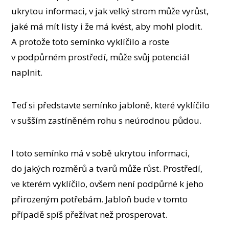
ukrytou informaci, v jak velký strom může vyrůst,
jaké má mít listy i že má kvést, aby mohl plodit.
A protože toto semínko vyklíčilo a roste
v podpůrném prostředí, může svůj potenciál
naplnit.
Teď si představte semínko jabloně, které vyklíčilo
v sušším zastíněném rohu s neúrodnou půdou.
I toto semínko má v sobě ukrytou informaci,
do jakých rozměrů a tvarů může růst. Prostředí,
ve kterém vyklíčilo, ovšem není podpůrné k jeho
přirozeným potřebám. Jabloň bude v tomto
případě spíš přežívat než prosperovat.