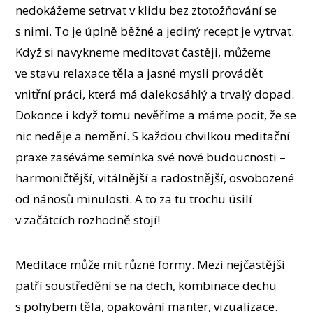
nedokážeme setrvat v klidu bez ztotožňování se
s nimi. To je úplně běžné a jediný recept je vytrvat.
Když si navykneme meditovat častěji, můžeme
ve stavu relaxace těla a jasné mysli provádět
vnitřní práci, která má dalekosáhlý a trvalý dopad.
Dokonce i když tomu nevěříme a máme pocit, že se
nic neděje a nemění. S každou chvilkou meditační
praxe zaséváme semínka své nové budoucnosti –
harmoničtější, vitálnější a radostnější, osvobozené
od nánosů minulosti. A to za tu trochu úsilí
v začátcích rozhodně stojí!
Meditace může mít různé formy. Mezi nejčastější
patří soustředění se na dech, kombinace dechu
s pohybem těla, opakování manter, vizualizace.