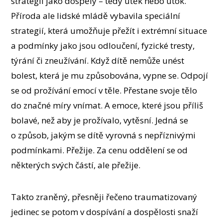
strategii jako dospělý – tedy útěk nebo útok.
Příroda ale lidské mládě vybavila speciální
strategií, která umožňuje přežít i extrémní situace
a podmínky jako jsou odloučení, fyzické tresty,
týrání či zneužívání. Když dítě nemůže unést
bolest, která je mu způsobována, vypne se. Odpojí
se od prožívání emocí v těle. Přestane svoje tělo
do značné míry vnímat. A emoce, které jsou příliš
bolavé, než aby je prožívalo, vytěsní. Jedná se
o způsob, jakým se dítě vyrovná s nepříznivými
podmínkami. Přežije. Za cenu oddělení se od
některých svých částí, ale přežije.
Takto zraněný, přesněji řečeno traumatizovaný
jedinec se potom v dospívání a dospělosti snaží