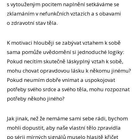
s vytouženým pocitem naplnění setkáváme se
zklamáním v nefunkčních vztazích a s obavami
o zdravotní stav těla.
K motivaci hlouběji se zabývat vztahem k sobě
sama pomůže uvědomění si jednoduché logiky:
Pokud necítím skutečně láskyplný vztah k sobě,
mohu chovat opravdovou lásku k někomu jinému?
Pokud neumím dobře vnímat a uspokojovat
potřeby svého srdce a svého těla, mohu rozpoznat
potřeby někoho jiného?
Jak jinak, než že nemáme sami sebe rádi, bychom
mohli dopustit, aby naše vlastní tělo zpravidla
po sérii mírných signálů muselo hlasitě křičet