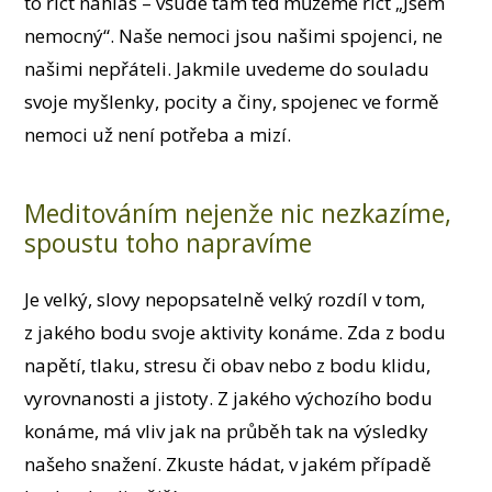
to říct nahlas – všude tam teď můžeme říct „Jsem
nemocný“. Naše nemoci jsou našimi spojenci, ne
našimi nepřáteli. Jakmile uvedeme do souladu
svoje myšlenky, pocity a činy, spojenec ve formě
nemoci už není potřeba a mizí.
Meditováním nejenže nic nezkazíme,
spoustu toho napravíme
Je velký, slovy nepopsatelně velký rozdíl v tom,
z jakého bodu svoje aktivity konáme. Zda z bodu
napětí, tlaku, stresu či obav nebo z bodu klidu,
vyrovnanosti a jistoty. Z jakého výchozího bodu
konáme, má vliv jak na průběh tak na výsledky
našeho snažení. Zkuste hádat, v jakém případě