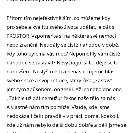
Přitom tím nejefektivnějším, co můžeme kdy
pro sebe a kvalitu svého života udělat, je dát si
PROSTOR. Vzpomeňte si na některé své nemoci
nebo zranění. Neudály se čistě náhodou v době,
kdy toho bylo na vás moc? Nepomohly vám čistě
náhodou se zastavit? Nevyčítejte si to, děje se to
nám všem. Neslyšíme-li a nenásledujeme hlas
svého srdce a svojí intuice, který říká „Zastav“
jemným způsobem, on zesílí. Až jednoho dne ono
„Takhle už dál nemůžu“ řekne naše tělo za nás.
A vlastně nám tím pomůže. Všude, kde jsme
nedokázali čelit pravdě – v práci, doma, kdekoli,
kde už nám nebylo delší dobu dobře a báli jsme se