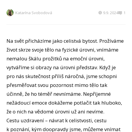
Katarína Svobodová
9.9. 2024
1
Na svět přicházíme jako celistvá bytost. Prožíváme
život skrze svoje tělo na fyzické úrovni, vnímáme
nemalou škálu prožitků na emoční úrovni,
vytváříme si obrazy na úrovni představ. Když je
pro nás skutečnost příliš náročná, jsme schopni
přesměřovat svou pozornost mimo tělo tak
účinně, že ho téměř nevnímáme. Nepříjemné
nežádoucí emoce dokážeme potlačit tak hluboko,
že o nich na vědomé úrovni už ani nevíme.
Cestu uzdravení – návrat k celistvosti, cestu
k poznání, kým doopravdy jsme, můžeme vnímat