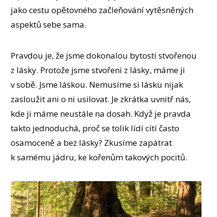
jako cestu opětovného začleňování vytěsněných
aspektů sebe sama.
Pravdou je, že jsme dokonalou bytostí stvořenou
z lásky. Protože jsme stvořeni z lásky, máme ji
v sobě. Jsme láskou. Nemusíme si lásku nijak
zasloužit ani o ni usilovat. Je zkrátka uvnitř nás,
kde ji máme neustále na dosah. Když je pravda
takto jednoduchá, proč se tolik lídí cítí často
osamoceně a bez lásky? Zkusíme zapátrat
k samému jádru, ke kořenům takových pocitů.