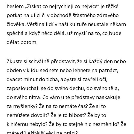
heslem „Získat co nejrychleji co nejvíce“ je těžké
potkat na ulici či v obchodě šťastného zdravého
člověka. Většina lidí v naší kultuře neustále někam
spěchá a když něco dělá, už myslí na to, co bude
dělat potom.
Zkuste si schválně představit, že si každý den nebo
obden v klidu sednete nebo lehnete na patnáct,
dvacet minut do ticha, abyste si zavřeli oči,
zaposlouchali se do svého dechu, do svého těla,
do svého nitra. Co vám u té představy naskakuje
za myšlenky? Že na to nemáte čas? Že si to
nemůžete dovolit? Že je to blbost? Že by to
k ničemu nebylo? Že by to stejně nic nezměnilo? Že
máte důležitější věci na práci?