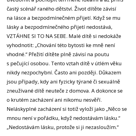
častý scénář raného dětství. Život dítěte závisí
na lásce a bezpodmínečném přijetí. Když se mu
lásky a bezpodmínečného přijetí nedostává,
VZTÁHNE SI TO NA SEBE. Malé dítě si nedokáže
vyhodnotit: „Chování této bytosti ke mně není
vhodné.“ Přežití dítěte plně závisí na poutu
s pečující osobou. Tento vztah dítě v útlém věku
nikdy nezpochybní. Často ani později. Důkazem
jsou případy, kdy ani fyzicky týrané či sexuálně
zneužívané dítě neuteče z domova. A dokonce se
o krutém zacházení ani nikomu nesvěří.
Neláskyplné zacházení si totiž vyloží jako „Něco se
mnou není v pořádku, když nedostávám lásku.“
„Nedostávám lásku, protože si ji nezasloužím.“