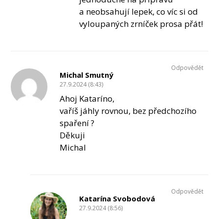
a neobsahují lepek, co víc si od
vyloupaných zrníček prosa přát!
Odpovědět
Michal Smutný
27.9.2024 (8:43)
Ahoj Kataríno,
vaříš jáhly rovnou, bez předchozího
spaření ?
Děkuji
Michal
Odpovědět
Katarína Svobodová
27.9.2024 (8:56)