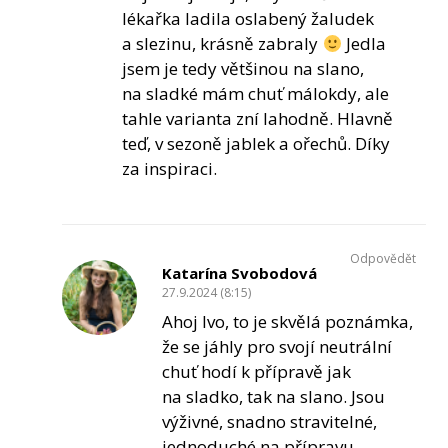
lékařka ladila oslabený žaludek
a slezinu, krásně zabraly
Jedla
jsem je tedy většinou na slano,
na sladké mám chuť málokdy, ale
tahle varianta zní lahodně. Hlavně
teď, v sezoně jablek a ořechů. Díky
za inspiraci.
Odpovědět
Katarína Svobodová
27.9.2024 (8:15)
Ahoj Ivo, to je skvělá poznámka,
že se jáhly pro svojí neutrální
chuť hodí k přípravě jak
na sladko, tak na slano. Jsou
výživné, snadno stravitelné,
jednoduché na přípravu