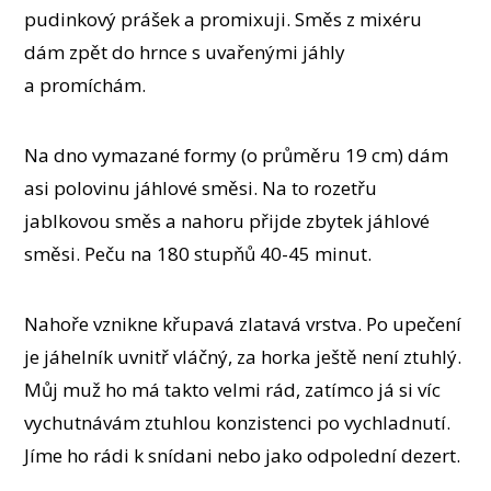
pudinkový prášek a promixuji. Směs z mixéru
dám zpět do hrnce s uvařenými jáhly
a promíchám.
Na dno vymazané formy (o průměru 19 cm) dám
asi polovinu jáhlové směsi. Na to rozetřu
jablkovou směs a nahoru přijde zbytek jáhlové
směsi. Peču na 180 stupňů 40-45 minut.
Nahoře vznikne křupavá zlatavá vrstva. Po upečení
je jáhelník uvnitř vláčný, za horka ještě není ztuhlý.
Můj muž ho má takto velmi rád, zatímco já si víc
vychutnávám ztuhlou konzistenci po vychladnutí.
Jíme ho rádi k snídani nebo jako odpolední dezert.