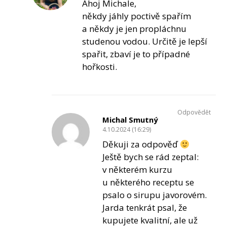
Ahoj Michale,
někdy jáhly poctivě spařím
a někdy je jen propláchnu
studenou vodou. Určitě je lepší
spařit, zbaví je to případné
hořkosti.
Odpovědět
Michal Smutný
4.10.2024 (16:29)
Děkuji za odpověď
Ještě bych se rád zeptal:
v některém kurzu
u některého receptu se
psalo o sirupu javorovém.
Jarda tenkrát psal, že
kupujete kvalitní, ale už