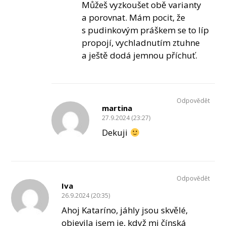
Můžeš vyzkoušet obě varianty
a porovnat. Mám pocit, že
s pudinkovým práškem se to líp
propojí, vychladnutím ztuhne
a ještě dodá jemnou příchuť.
Odpovědět
martina
27.9.2024 (23:27)
Dekuji
Odpovědět
Iva
26.9.2024 (20:35)
Ahoj Kataríno, jáhly jsou skvělé,
objevila jsem je, když mi čínská