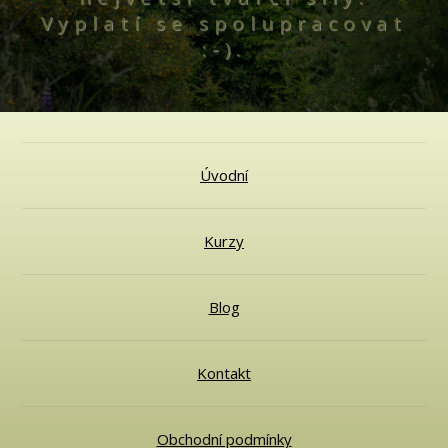
Vyplatí se spolupracovat
:-).
Úvodní
Kurzy
Blog
Kontakt
Obchodní podmínky