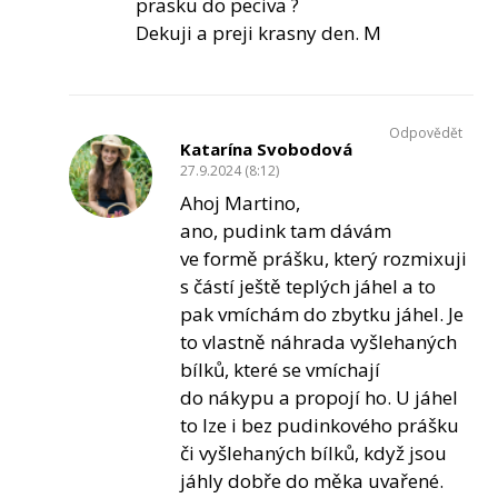
prasku do peciva ?
Dekuji a preji krasny den. M
Odpovědět
Katarína Svobodová
27.9.2024 (8:12)
Ahoj Martino,
ano, pudink tam dávám
ve formě prášku, který rozmixuji
s částí ještě teplých jáhel a to
pak vmíchám do zbytku jáhel. Je
to vlastně náhrada vyšlehaných
bílků, které se vmíchají
do nákypu a propojí ho. U jáhel
to lze i bez pudinkového prášku
či vyšlehaných bílků, když jsou
jáhly dobře do měka uvařené.