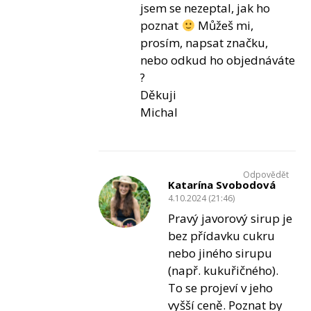
jsem se nezeptal, jak ho
poznat
Můžeš mi,
prosím, napsat značku,
nebo odkud ho objednáváte
?
Děkuji
Michal
Odpovědět
Katarína Svobodová
4.10.2024 (21:46)
Pravý javorový sirup je
bez přídavku cukru
nebo jiného sirupu
(např. kukuřičného).
To se projeví v jeho
vyšší ceně. Poznat by