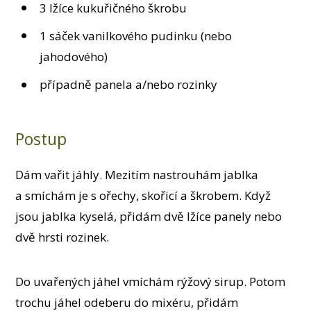
3 lžíce kukuřičného škrobu
1 sáček vanilkového pudinku (nebo
jahodového)
případně panela a/nebo rozinky
Postup
Dám vařit jáhly. Mezitím nastrouhám jablka
a smíchám je s ořechy, skořicí a škrobem. Když
jsou jablka kyselá, přidám dvě lžíce panely nebo
dvě hrsti rozinek.
Do uvařených jáhel vmíchám rýžový sirup. Potom
trochu jáhel odeberu do mixéru, přidám