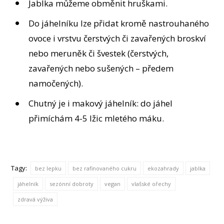
Jablka můžeme obměnit hruškami.
Do jáhelníku lze přidat kromě nastrouhaného
ovoce i vrstvu čerstvých či zavařených broskví
nebo meruněk či švestek (čerstvých,
zavařených nebo sušených – předem
namočených).
Chutný je i makový jáhelník: do jáhel
přimíchám 4-5 lžic mletého máku.
Tagy:
bez lepku
bez rafinovaného cukru
ekozahrady
jablka
jáhelník
sezónní dobroty
vegan
vlašské ořechy
zdravá výživa