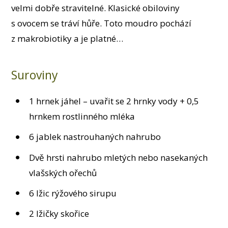
velmi dobře stravitelné. Klasické obiloviny
s ovocem se tráví hůře. Toto moudro pochází
z makrobiotiky a je platné…
Suroviny
1 hrnek jáhel – uvařit se 2 hrnky vody + 0,5
hrnkem rostlinného mléka
6 jablek nastrouhaných nahrubo
Dvě hrsti nahrubo mletých nebo nasekaných
vlašských ořechů
6 lžic rýžového sirupu
2 lžičky skořice