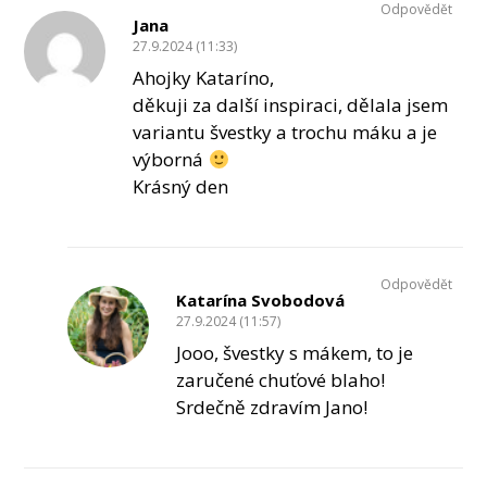
Odpovědět
Jana
27.9.2024 (11:33)
Ahojky Kataríno,
děkuji za další inspiraci, dělala jsem
variantu švestky a trochu máku a je
výborná
Krásný den
Odpovědět
Katarína Svobodová
27.9.2024 (11:57)
Jooo, švestky s mákem, to je
zaručené chuťové blaho!
Srdečně zdravím Jano!