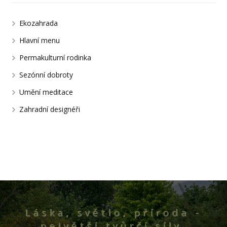
Ekozahrada
Hlavní menu
Permakulturní rodinka
Sezónní dobroty
Umění meditace
Zahradní designéři
Láska, světlo, příroda -
největší tvůrčí síly.