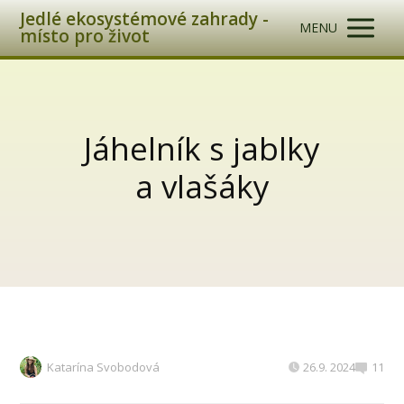
Jedlé ekosystémové zahrady -
MENU
místo pro život
Jáhelník s jablky
a vlašáky
Katarína Svobodová
26.9. 2024
11